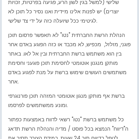
שלישי (למשל בגין לשון הרע, פגיעה בפרטיות, זכויות
יוצרים) יש לפנות אלינו מיידית ואנו נסיר כל תוכן לא
לגיטימי ככל שיועלה כזה על ידי צד שלישי.
הנהלת הרשת החברתית "נטו" לא תאפשר פרסום תוכן
פוגני, מזלזל, מכפיש, לא מכבד או כזה הפוגע באדם אחר
בין הוא משתמש ברשת החברתית ובין אל לאו. באתר
מותקן מנגנון אוטומטי לחסימת תוכן פוגעני וחסימת
משתמשים העושים שימוש ברשת על מנת לפגוע באדם
אחר.
ברשת אף מותקן מנגון אוטומטי המזהה תוכן פורנוגרפי
ומונע ממשתמשים לפרסמו.
כל משתמש ברשת "נטו" רשאי לדווח באמצעות כפתור
ה"דיווח" הנמצא בכל פוסט / מדיה והנהלת הרשת תדאג
לטפל בדיווח תוך 24 שעות. במידת הצורך תסיר את